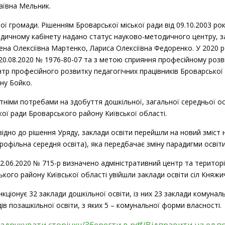
аївна Мельник.
ої громади. Рішенням Броварської міської ради від 09.10.2003 ро
одичному кабінету надано статус науково-методичного центру, 
на Олексіївна Мартенко, Лариса Олексіївна Федоренко. У 2020 р
 20.08.2020 № 1976-80-07 та з метою сприяння професійному розви
тр професійного розвитку педагогічних працівників Броварської 
ну Бойко.
німи потребами на здобуття дошкільної, загальної середньої осв
ої ради Броварського району Київської області.
повідно до рішення Уряду, заклади освіти перейшли на новий зміс
рофільна середня освіта), яка передбачає зміну парадигми освіти
12.06.2020 № 715-р визначено адміністративний центр та територ
кого району Київської області увійшли заклади освіти сіл Княжич
нкціонує 32 заклади дошкільної освіти, із них 23 заклади комунал
ів позашкільної освіти, з яких 5 ­– комунальної форми власності.