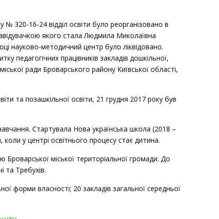
ку № 320-16-24 відділ освіти було реорганізовано в
завідувачкою якого стала Людмила Миколаївна
оці науково-методичний центр було ліквідовано.
тку педагогічних працівників закладів дошкільної,
міської ради Броварського району Київської області,
іти та позашкільної освіти, 21 грудня 2017 року був
т навчання. Стартувала Нова українська школа (2018 –
, коли у центрі освітнього процесу стає дитина.
ію Броварської міської територіальної громади. До
і та Требухів.
ьної форми власності; 20 закладів загальної середньої