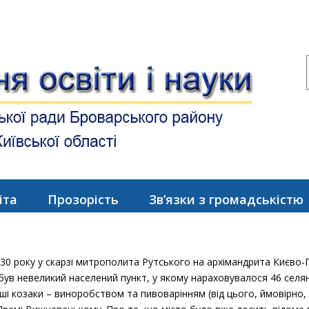
іта
Прозорість
Зв’язки з громадськістю
30 року у скарзі митрополита Рутського на архімандрита Києво-
був невеликий населений пункт, у якому нараховувалося 46 селянс
 козаки – виноробством та пивоварінням (від цього, ймовірно, 