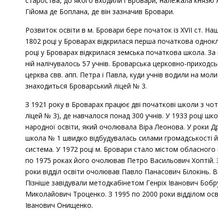
староства, до якого входили і Бровари, належала князю 
Гійома де Боплана, де він зазначив Бровари.
Розвиток освіти в м. Бровари бере початок із XVII ст. На
1802 році у Броварах відкрилася перша початкова однокл
році у Броварах відкрилася земська початкова школа. За
ній налічувалось 57 учнів. Броварська церковно-приходсь
церква свв. апп. Петра і Павла, куди учнів водили на мол
знаходиться Броварський ліцей № 3.
З 1921 року в Броварах працює дві початкові школи з чот
ліцей № 3), де навчалося понад 300 учнів. У 1933 році ш
народної освіти, який очолювала Віра Леонова. У роки Др
школа № 1 швидко відбудувалась силами громадськості й 
система. У 1972 році м. Бровари стало містом обласного 
по 1975 роках його очолював Петро Васильович Хоптій. За
роки відділ освіти очолював Павло Панасович Білокінь. В
Пізніше завідували методкабінетом Генріх Іванович Бобр
Миколайович Троценко. З 1995 по 2000 роки відділом ос
Іванович Онищенко.