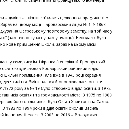
 XVII столітті, свідчать мапи французького інженера
 – дяківські, пізніше з’вились церковно-парафіяльні. У
араз на цьому місці – Броварський ліцей № 1. У 1868
рядкування Острозькому повітовому земству; на той час у
кої (зазначено сучасну назву вулиць). Неподалік була
вано нове приміщення школи. Зараз на цьому місці
ась у семирічку ім. І.Франка (теперішній Броварський
во освітою здійснював Броварський районний відділ
сі шкільні приміщення, але вже в 1943 році середня
и, десятиліття. Змінювалася й оновлювалася освітня
.1972 року за № 19 було створено відділ освіти. З 1972
тавників освітян та громадськості міста. З 1975 по 1983
 Першою його очільницею була Ольга Харитонівна Сахно.
 З 1983 по 1994 роки відділ освіти очолив Василь
ій Іванович Шелест. З 2003 по 2016 – Володимир