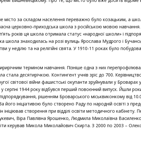
Яремі Вишневецькому. Про те, що місто було вже досить відоме в
ше місто за складом населення переважно було козацьким, а школи
асна церковно-приходська школа з російською мовою навчання. З
 п’ять років ця школа отримала статус «народної школи» і підпо
ка школа знаходилась на розі вулиць Ярослава Мудрого і Бучансь
итви у неділю та на релігійні свята. У 1910-11 роках було побудо
ирирічним терміном навчання. Пізніше одна з них перепрофілювал
кола стала десятирічкою. Контингент учнів зріс до 700. Керівницт
угої світової війни фашистські окупанти зруйнували у Броварах у
у серпні 1944 року відбувся перший повоєнний випуск. Йшли рок
підпорядкування, рішенням Броварського міськвиконкому від 10.01
 його ініціативою було створено Раду по народній освіті з предс
ін ініціював створення при відділі освіти методичного кабінету.
укевич, Віра Павлівна Ярошенко, Людмила Миколаївна Василенко.
віти керував Микола Миколайович Скирта. З 2000 по 2003 – Олекс