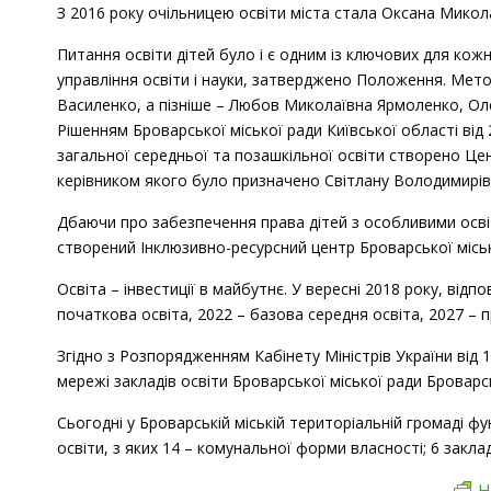
З 2016 року очільницею освіти міста стала Оксана Микол
Питання освіти дітей було і є одним із ключових для кожн
управління освіти і науки, затверджено Положення. Мет
Василенко, а пізніше – Любов Миколаївна Ярмоленко, Оле
Рішенням Броварської міської ради Київської області від
загальної середньої та позашкільної освіти створено Цен
керівником якого було призначено Світлану Володимирів
Дбаючи про забезпечення права дітей з особливими освіт
створений Інклюзивно-ресурсний центр Броварської міськ
Освіта – інвестиції в майбутнє. У вересні 2018 року, від
початкова освіта, 2022 – базова середня освіта, 2027 – п
Згідно з Розпорядженням Кабінету Міністрів України від 
мережі закладів освіти Броварської міської ради Броварсь
Сьогодні у Броварській міській територіальній громаді фу
освіти, з яких 14 – комунальної форми власності; 6 заклад