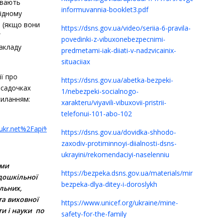
увають
informuvannia-booklet3.pdf
відному
и (якщо вони
https://dsns.gov.ua/video/seriia-6-pravila-
ї
povedinki-z-vibuxonebezpecnimi-
акладу
predmetami-iak-diiati-v-nadzvicainix-
situaciiax
ї про
https://dsns.gov.ua/abetka-bezpeki-
у садочках
1/nebezpeki-socialnogo-
силанням:
xarakteru/viyavili-vibuxovii-pristrii-
telefonui-101-abo-102
.ukr.net%2Fapi%2Fpublic%2Ffile_view%2Flist%3Ftoken%3DSck_l
https://dsns.gov.ua/dovidka-shhodo-
zaxodiv-protiminnoyi-diialnosti-dsns-
ukrayini/rekomendaciyi-naselenniu
ями
https://bezpeka.dsns.gov.ua/materials/minna-
дошкільної
bezpeka-dlya-ditey-i-doroslykh
льних,
та виховної
https://www.unicef.org/ukraine/mine-
ти і науки по
safety-for-the-family