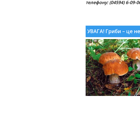
телефону: (04594) 6-09-0
.
УВАГА! Гриби – це н