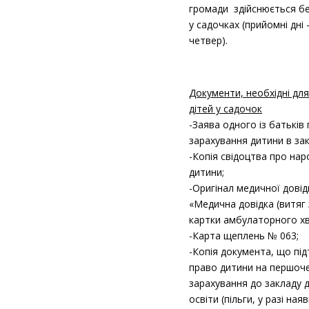
громади здійснюється б
у садочках (прийомні дні 
четвер).
Документи, необхідні дл
дітей у садочок
-Заява одного із батьків
зарахування дитини в зак
-Копія свідоцтва про на
дитини;
-Оригінал медичної дові
«Медична довідка (витяг
картки амбулаторного хв
-Карта щеплень № 063;
-Копія документа, що пі
право дитини на першоч
зарахування до закладу 
освіти (пільги, у разі наяв