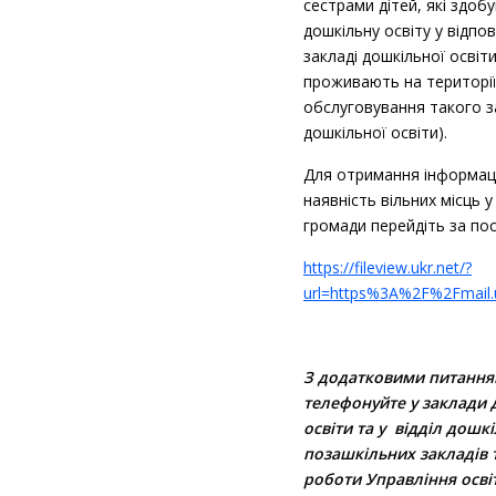
сестрами дітей, які здоб
дошкільну освіту у відпо
закладі дошкільної освіт
проживають на територі
обслуговування такого з
дошкільної освіти).
Для отримання інформаці
наявність вільних місць 
громади перейдіть за по
https://fileview.ukr.net/?
url=https%3A%2F%2Fmail
З додатковими питанн
телефонуйте
у заклади 
освіти та
у відділ дошкі
позашкільних закладів 
роботи Управління осві