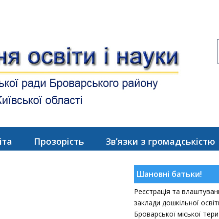
іта
Прозорість
Зв’язки з громадськістю
Шановні батьки!
Реєстрація та влаштуванн
заклади дошкільної осві
Броварської міської тери