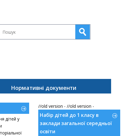
Нормативні документи
//old version -
//old version -
Набір дітей до 1 класу в
я дітей у
заклади загальної середньої
ти
освіти
торіальної