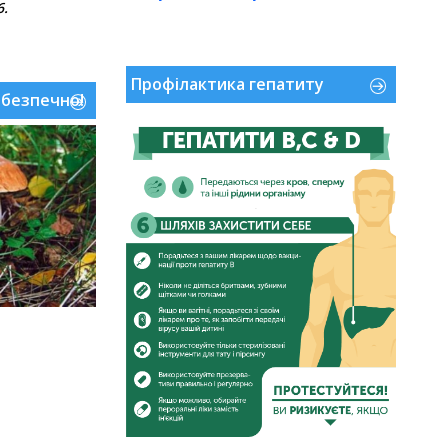
6.
.
Профілактика гепатиту
ебезпечно!