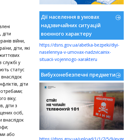
Дії населення в умовах
надзвичайних ситуацій
влені
воєнного характеру
, діти
ранів війни,
https://dsns.gov.ua/abetka-bezpeki/diyi-
аїни, діти, які
naselennya-v-umovax-nadzvicainix-
 життєвих
situacii-vojennogo-xarakteru
в службі у
мають статус
Вибухонебезпечні предмети
 внаслідок
нфліктів, діти
потребами;
го віку;
, діти з
щених осіб,
и внаслідок
офи;
ами або
https://dsns.gov.ua/upload/1/1/7/5/9/evgen-