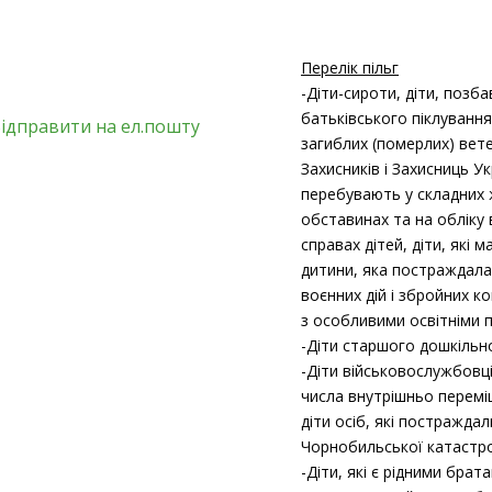
Перелік пільг
-Діти-сироти, діти, позба
батьківського піклування
Відправити на ел.пошту
загиблих (померлих) вете
Захисників і Захисниць Укр
перебувають у складних
обставинах та на обліку 
справах дітей, діти, які 
дитини, яка постраждала
воєнних дій і збройних ко
з особливими освітніми 
-Діти старшого дошкільно
-Діти військовослужбовців
числа внутрішньо перемі
діти осіб, які постраждал
Чорнобильської катастр
-Діти, які є рідними брат