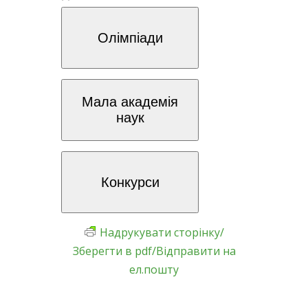
Олімпіади
Мала академія
наук
Конкурси
Надрукувати сторінку/
Зберегти в pdf/Відправити на
ел.пошту