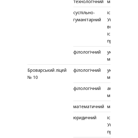
технологічний
математика
суспільно-
історія
гуманітарний
України,
всесвітня
історія,
правознавств
філологічний
українська
мова
Броварський ліцей
філологічний
українська
№ 10
мова
філологічний
англійська
мова
математичний
математика
юридичний
історія
України,
правознавств