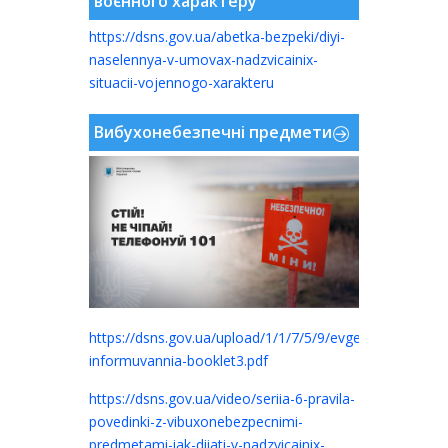
воєнного характеру
https://dsns.gov.ua/abetka-bezpeki/diyi-
naselennya-v-umovax-nadzvicainix-
situacii-vojennogo-xarakteru
Вибухонебезпечні предмети
https://dsns.gov.ua/upload/1/1/7/5/9/evgen-
informuvannia-booklet3.pdf
https://dsns.gov.ua/video/seriia-6-pravila-
povedinki-z-vibuxonebezpecnimi-
predmetami-iak-diiati-v-nadzvicainix-