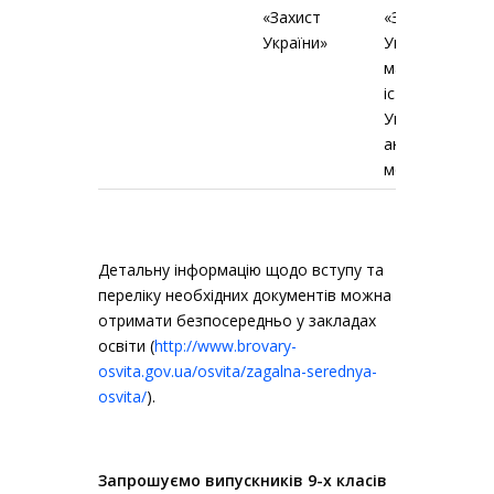
«Захист
«Захист
України»
України»,
математика,
історія
України,
англійська
мова
Детальну інформацію щодо вступу та
переліку необхідних документів можна
отримати безпосередньо у закладах
освіти (
http://www.brovary-
osvita.gov.ua/osvita/zagalna-serednya-
osvita/
).
Запрошуємо випускників 9-х класів