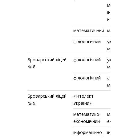
мова та друга
іноземна –
німецька
математичний
математика
філологічний
українська
мова
Броварський ліцей
філологічний
українська
№ 8
мова
філологічний
англійська
мова
Броварський ліцей
«Інтелект
№ 9
України»
математико-
математика,
економічний
економіка
інформаційно-
інформатика,