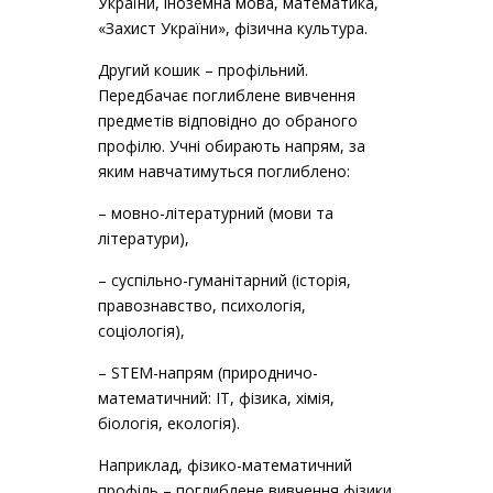
України, іноземна мова, математика,
«Захист України», фізична культура.
Другий кошик – профільний.
Передбачає поглиблене вивчення
предметів відповідно до обраного
профілю. Учні обирають напрям, за
яким навчатимуться поглиблено:
– мовно-літературний (мови та
літератури),
– суспільно-гуманітарний (історія,
правознавство, психологія,
соціологія),
– STEM-напрям (природничо-
математичний: ІТ, фізика, хімія,
біологія, екологія).
Наприклад, фізико-математичний
профіль – поглиблене вивчення фізики