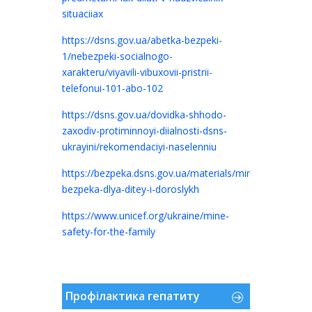
situaciiax
https://dsns.gov.ua/abetka-bezpeki-
1/nebezpeki-socialnogo-
xarakteru/viyavili-vibuxovii-pristrii-
telefonui-101-abo-102
https://dsns.gov.ua/dovidka-shhodo-
zaxodiv-protiminnoyi-diialnosti-dsns-
ukrayini/rekomendaciyi-naselenniu
https://bezpeka.dsns.gov.ua/materials/minna-
bezpeka-dlya-ditey-i-doroslykh
https://www.unicef.org/ukraine/mine-
safety-for-the-family
.
Профілактика гепатиту