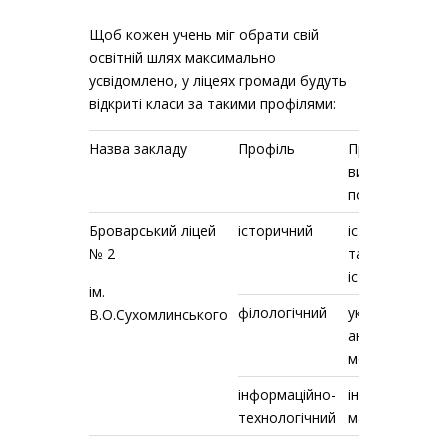
Щоб кожен учень міг обрати свій
освітній шлях максимально
усвідомлено, у ліцеях громади будуть
відкриті класи за такими профілями:
Назва закладу
Профіль
Предмет, який
вивчатиметьс
поглиблено
Броварський ліцей
історичний
історія Україн
№ 2
та всесвітня
історія
ім.
філологічний
українська та
В.О.Сухомлинського
англійська
мови
інформаційно-
інформатика,
технологічний
математика