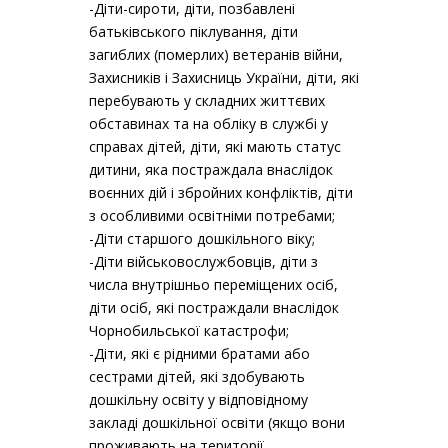
-Діти-сироти, діти, позбавлені
батьківського піклування, діти
загиблих (померлих) ветеранів війни,
Захисників і Захисниць України, діти, які
перебувають у складних життєвих
обставинах та на обліку в службі у
справах дітей, діти, які мають статус
дитини, яка постраждала внаслідок
воєнних дій і збройних конфліктів, діти
з особливими освітніми потребами;
-Діти старшого дошкільного віку;
-Діти військовослужбовців, діти з
числа внутрішньо переміщених осіб,
діти осіб, які постраждали внаслідок
Чорнобильської катастрофи;
-Діти, які є рідними братами або
сестрами дітей, які здобувають
дошкільну освіту у відповідному
закладі дошкільної освіти (якщо вони
проживають на території