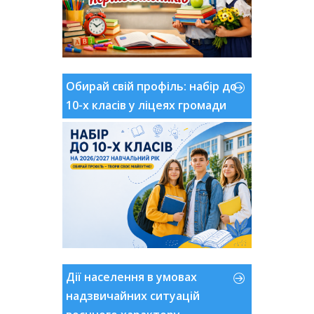
Обирай свій профіль: набір до
10-х класів у ліцеях громади
Дії населення в умовах
надзвичайних ситуацій