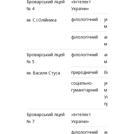
Броварський ліцей
«Інтелект
№ 4
України»
філологічний
українська
ім. С.І.Олійника
мова
філологічний
англійська
мова
Броварський ліцей
філологічний
англійська
№ 5
мова
природничий
біологія, хімія
ім. Василя Стуса
соціально-
українська
гуманітарний
мова, історія
України,
правознавств
Броварський ліцей
«Інтелект
№ 7
України»
філологічний
англійська