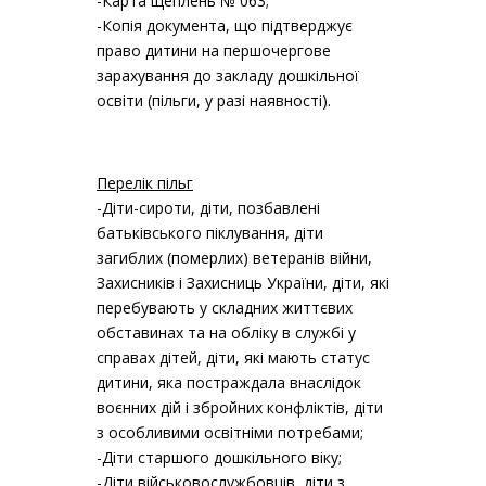
-Карта щеплень № 063;
-Копія документа, що підтверджує
право дитини на першочергове
зарахування до закладу дошкільної
освіти (пільги, у разі наявності).
Перелік пільг
-Діти-сироти, діти, позбавлені
батьківського піклування, діти
загиблих (померлих) ветеранів війни,
Захисників і Захисниць України, діти, які
перебувають у складних життєвих
обставинах та на обліку в службі у
справах дітей, діти, які мають статус
дитини, яка постраждала внаслідок
воєнних дій і збройних конфліктів, діти
з особливими освітніми потребами;
-Діти старшого дошкільного віку;
-Діти військовослужбовців, діти з