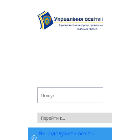
Як надолужити освітні