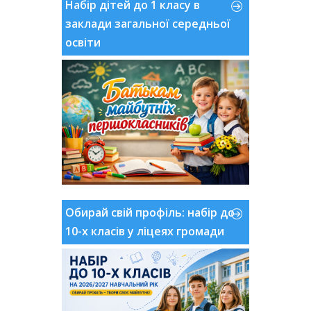
Набір дітей до 1 класу в
заклади загальної середньої
освіти
Обирай свій профіль: набір до
10-х класів у ліцеях громади