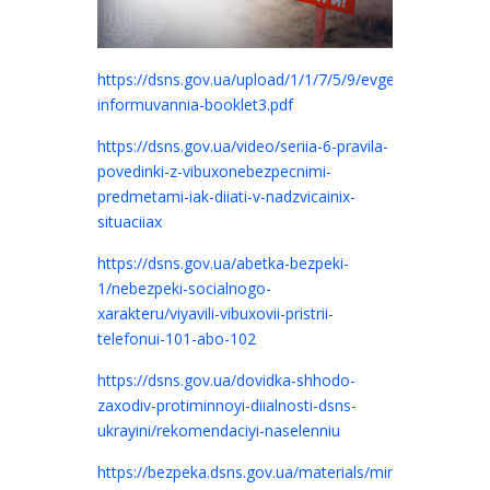
https://dsns.gov.ua/upload/1/1/7/5/9/evgen-
informuvannia-booklet3.pdf
https://dsns.gov.ua/video/seriia-6-pravila-
povedinki-z-vibuxonebezpecnimi-
predmetami-iak-diiati-v-nadzvicainix-
situaciiax
https://dsns.gov.ua/abetka-bezpeki-
1/nebezpeki-socialnogo-
xarakteru/viyavili-vibuxovii-pristrii-
telefonui-101-abo-102
https://dsns.gov.ua/dovidka-shhodo-
zaxodiv-protiminnoyi-diialnosti-dsns-
ukrayini/rekomendaciyi-naselenniu
https://bezpeka.dsns.gov.ua/materials/minna-