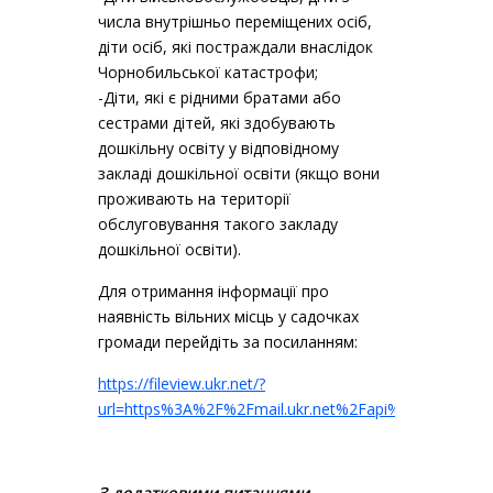
числа внутрішньо переміщених осіб,
діти осіб, які постраждали внаслідок
Чорнобильської катастрофи;
-Діти, які є рідними братами або
сестрами дітей, які здобувають
дошкільну освіту у відповідному
закладі дошкільної освіти (якщо вони
проживають на території
обслуговування такого закладу
дошкільної освіти).
Для отримання інформації про
наявність вільних місць у садочках
громади перейдіть за посиланням:
https://fileview.ukr.net/?
url=https%3A%2F%2Fmail.ukr.net%2Fapi%2Fpublic%
З додатковими питаннями