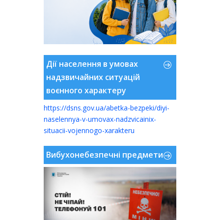
Дії населення в умовах
надзвичайних ситуацій
воєнного характеру
https://dsns.gov.ua/abetka-bezpeki/diyi-
naselennya-v-umovax-nadzvicainix-
situacii-vojennogo-xarakteru
Вибухонебезпечні предмети